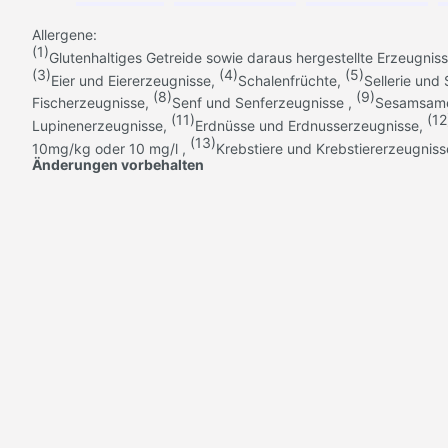
Allergene:
(1)
Glutenhaltiges Getreide sowie daraus hergestellte Erzeugnis
(3)
(4)
(5)
Eier und Eiererzeugnisse,
Schalenfrüchte,
Sellerie und 
(8)
(9)
Fischerzeugnisse,
Senf und Senferzeugnisse ,
Sesamsame
(11)
(12
Lupinenerzeugnisse,
Erdnüsse und Erdnusserzeugnisse,
(13)
10mg/kg oder 10 mg/l ,
Krebstiere und Krebstiererzeugniss
Änderungen vorbehalten